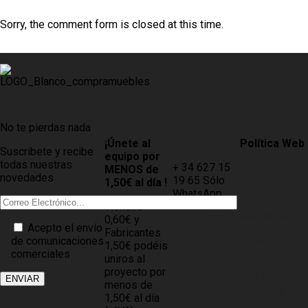
Sorry, the comment form is closed at this time.
No te pierdas nada
¡Únete al
Contacto
Política Web
Suscribete y recibe
equipo por
todas nuestras
+ 34 627 15
AVISO LEGAL
MENOS de
novedades
19 65 Sólo
1,50€ al día !
LEY DE
WhatsApp
PROTECCIÓN
Tiendas
info@compramuebles.com
DE DATOS
0,60€ y
Acepto el envío
info@comprarmuebles.onlin
Fabricantes
de comunicaciones
CÓMO
1,50€ podéis
comerciales
COMPRAR
uniros al
proyecto por
POLÍTICA DE
menos de
COOKIES
1,50€ al día