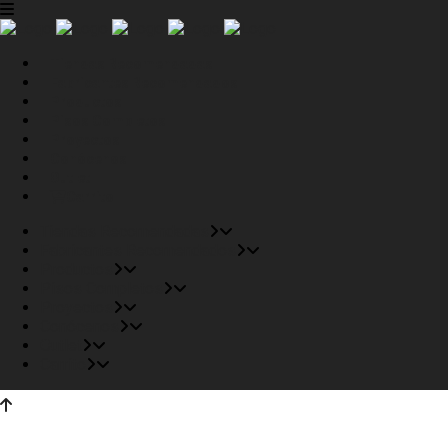
Tiendas Recomendadas
Fabricantes Recomendados
Productos
Pisos Completos
Proyectos
Conócenos
Outlet
Carrito
Tiendas Recomendadas
Fabricantes Recomendados
Productos
Pisos Completos
Proyectos
Conócenos
Outlet
Carrito