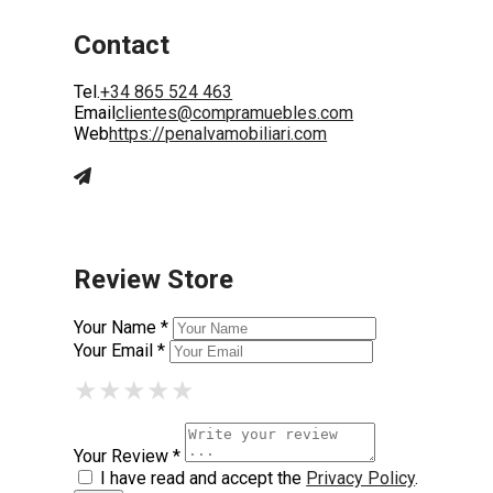
Contact
Tel.
+34 865 524 463
Email
clientes@compramuebles.com
Web
https://penalvamobiliari.com
Review Store
Your Name *
Your Email *
★
★
★
★
★
★
★
★
★
★
★
★
★
★
★
Your Review *
I have read and accept the
Privacy Policy
.