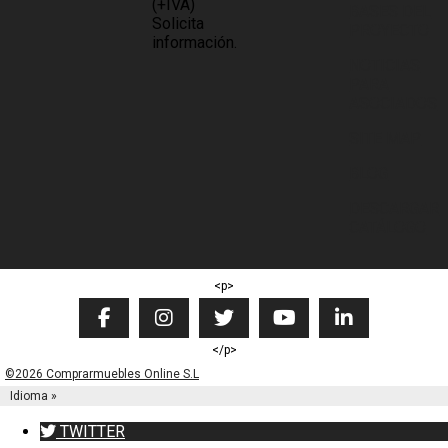
(+IVA)
BASES DEL
Solicita
PROYECTO
información.
NOTICIAS
PARA
ASOCIADOS
SITE MAP
BLOG
DESCARGAR
CATÁLOGO
<p>
</p>
©2026 Comprarmuebles Online S.L
Idioma »
TWITTER