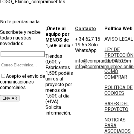
No te pierdas nada
¡Únete al
Contacto
Política Web
Suscribete y recibe
equipo por
todas nuestras
+ 34 627 15
AVISO LEGAL
MENOS de
novedades
19 65 Sólo
1,50€ al día !
LEY DE
WhatsApp
PROTECCIÓN
Tiendas
info@compramuebles.com
DE DATOS
0,60€ y
info@comprarmuebles.onlin
Fabricantes
CÓMO
1,50€ podéis
Acepto el envío de
COMPRAR
uniros al
comunicaciones
proyecto por
comerciales
POLÍTICA DE
menos de
COOKIES
1,50€ al día
(+IVA)
BASES DEL
Solicita
PROYECTO
información.
NOTICIAS
PARA
ASOCIADOS