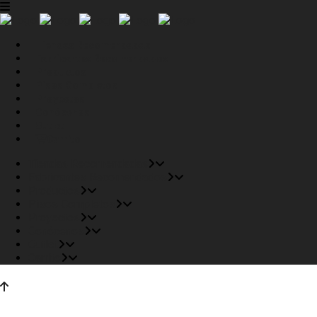
Tiendas Recomendadas
Fabricantes Recomendados
Productos
Pisos Completos
Proyectos
Conócenos
Outlet
Carrito
Tiendas Recomendadas
Fabricantes Recomendados
Productos
Pisos Completos
Proyectos
Conócenos
Outlet
Carrito