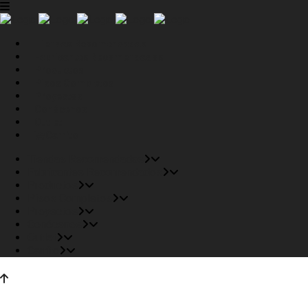
Tiendas Recomendadas
Fabricantes Recomendados
Productos
Pisos Completos
Proyectos
Conócenos
Outlet
Carrito
Tiendas Recomendadas
Fabricantes Recomendados
Productos
Pisos Completos
Proyectos
Conócenos
Outlet
Carrito