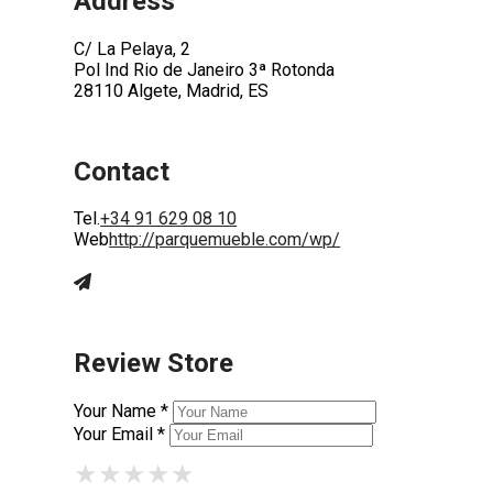
Address
C/ La Pelaya, 2
Pol Ind Rio de Janeiro 3ª Rotonda
28110 Algete, Madrid, ES
Contact
Tel.
+34 91 629 08 10
Web
http://parquemueble.com/wp/
Review Store
Your Name *
Your Email *
★
★
★
★
★
★
★
★
★
★
★
★
★
★
★