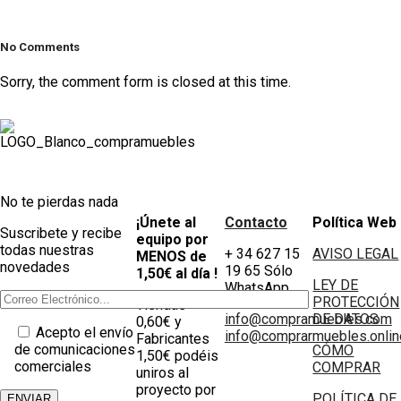
No Comments
Sorry, the comment form is closed at this time.
No te pierdas nada
¡Únete al
Contacto
Política Web
Suscribete y recibe
equipo por
todas nuestras
+ 34 627 15
AVISO LEGAL
MENOS de
novedades
19 65 Sólo
1,50€ al día !
LEY DE
WhatsApp
PROTECCIÓN
Tiendas
info@compramuebles.com
DE DATOS
0,60€ y
Acepto el envío
info@comprarmuebles.onlin
Fabricantes
de comunicaciones
CÓMO
1,50€ podéis
comerciales
COMPRAR
uniros al
proyecto por
POLÍTICA DE