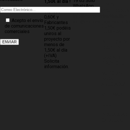
19 65 Sólo
1,50€ al día !
LEY DE
WhatsApp
PROTECCIÓN
Tiendas
info@compramuebles.com
DE DATOS
0,60€ y
Acepto el envío
info@comprarmuebles.onlin
Fabricantes
de comunicaciones
CÓMO
1,50€ podéis
comerciales
COMPRAR
uniros al
proyecto por
POLÍTICA DE
menos de
COOKIES
1,50€ al día
(+IVA)
BASES DEL
Solicita
PROYECTO
información.
NOTICIAS
PARA
ASOCIADOS
SITE MAP
BLOG
DESCARGAR
CATÁLOGO