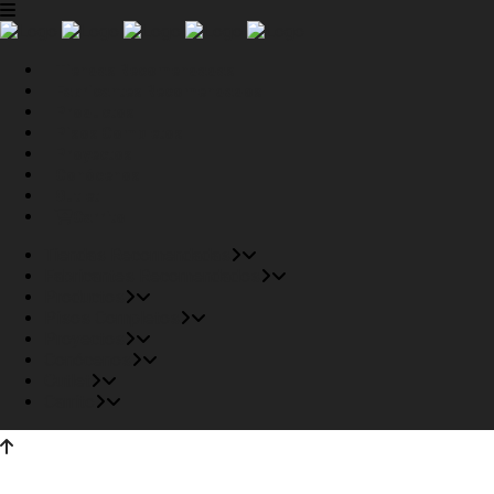
Tiendas Recomendadas
Fabricantes Recomendados
Productos
Pisos Completos
Proyectos
Conócenos
Outlet
Carrito
Tiendas Recomendadas
Fabricantes Recomendados
Productos
Pisos Completos
Proyectos
Conócenos
Outlet
Carrito