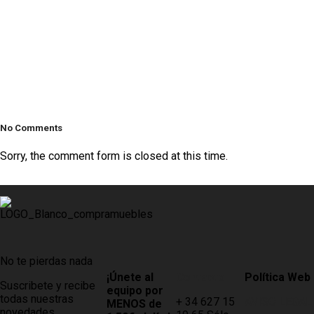
No Comments
Sorry, the comment form is closed at this time.
No te pierdas nada
¡Únete al
Contacto
Política Web
Suscribete y recibe
equipo por
todas nuestras
+ 34 627 15
AVISO LEGAL
MENOS de
novedades