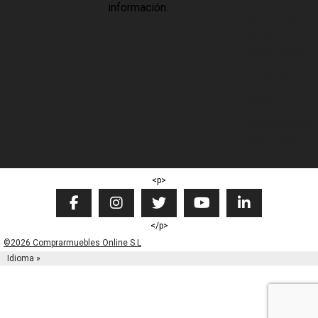
información.
NOTICIAS
PARA
ASOCIADOS
SITE MAP
BLOG
DESCARGAR
CATÁLOGO
<p>
</p>
©2026 Comprarmuebles Online S.L
Idioma »