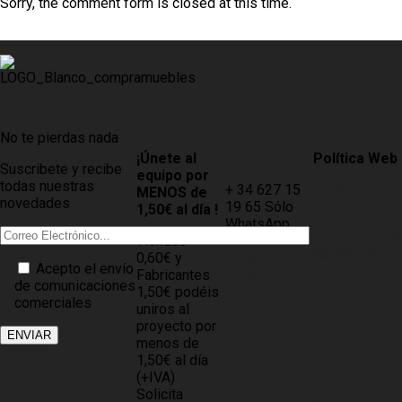
Sorry, the comment form is closed at this time.
No te pierdas nada
¡Únete al
Contacto
Política Web
Suscribete y recibe
equipo por
todas nuestras
+ 34 627 15
AVISO LEGAL
MENOS de
novedades
19 65 Sólo
1,50€ al día !
LEY DE
WhatsApp
PROTECCIÓN
Tiendas
info@compramuebles.com
DE DATOS
0,60€ y
Acepto el envío
info@comprarmuebles.onlin
Fabricantes
de comunicaciones
CÓMO
1,50€ podéis
comerciales
COMPRAR
uniros al
proyecto por
POLÍTICA DE
menos de
COOKIES
1,50€ al día
(+IVA)
BASES DEL
Solicita
PROYECTO