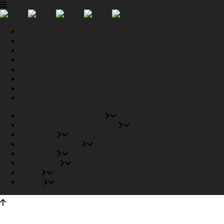
Tiendas Recomendadas
Fabricantes Recomendados
Productos
Pisos Completos
Proyectos
Conócenos
Outlet
Carrito
Tiendas Recomendadas
Fabricantes Recomendados
Productos
Pisos Completos
Proyectos
Conócenos
Outlet
Carrito