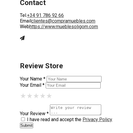
Contact
Tel.
+34 91 786 92 66
Email
clientes@compramuebles.com
Web
https://www.mueblesoligom.com
Review Store
Your Name *
Your Email *
★
★
★
★
★
★
★
★
★
★
★
★
★
★
★
Your Review *
I have read and accept the
Privacy Policy
.