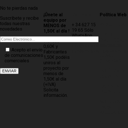
No te pierdas nada
¡Únete al
Contacto
Política Web
Suscribete y recibe
equipo por
todas nuestras
+ 34 627 15
AVISO LEGAL
MENOS de
novedades
19 65 Sólo
1,50€ al día !
LEY DE
WhatsApp
PROTECCIÓN
Tiendas
info@compramuebles.com
DE DATOS
0,60€ y
Acepto el envío
info@comprarmuebles.onlin
Fabricantes
de comunicaciones
CÓMO
1,50€ podéis
comerciales
COMPRAR
uniros al
proyecto por
POLÍTICA DE
menos de
COOKIES
1,50€ al día
(+IVA)
BASES DEL
Solicita
PROYECTO
información.
NOTICIAS
PARA
ASOCIADOS
SITE MAP