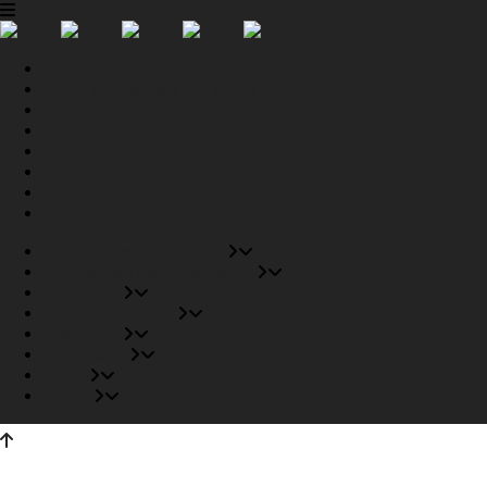
Tiendas Recomendadas
Fabricantes Recomendados
Productos
Pisos Completos
Proyectos
Conócenos
Outlet
Carrito
Tiendas Recomendadas
Fabricantes Recomendados
Productos
Pisos Completos
Proyectos
Conócenos
Outlet
Carrito