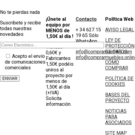
No te pierdas nada
¡Únete al
Contacto
Política Web
Suscribete y recibe
equipo por
todas nuestras
+ 34 627 15
AVISO LEGAL
MENOS de
novedades
19 65 Sólo
1,50€ al día !
LEY DE
WhatsApp
PROTECCIÓN
Tiendas
info@compramuebles.com
DE DATOS
0,60€ y
Acepto el envío
info@comprarmuebles.onlin
Fabricantes
de comunicaciones
CÓMO
1,50€ podéis
comerciales
COMPRAR
uniros al
proyecto por
POLÍTICA DE
menos de
COOKIES
1,50€ al día
(+IVA)
BASES DEL
Solicita
PROYECTO
información.
NOTICIAS
PARA
ASOCIADOS
SITE MAP