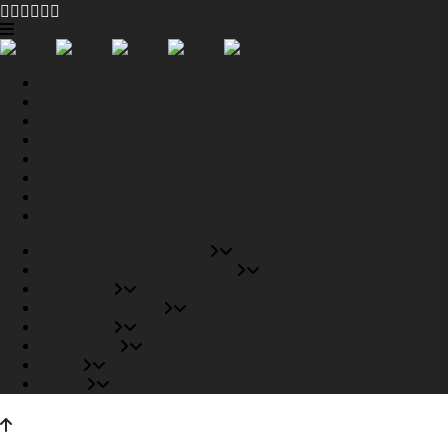
Tiendas Recomendadas
Fabricantes Recomendados
Productos
Pisos Completos
Proyectos
Conócenos
Outlet
Carrito
Tiendas Recomendadas
Fabricantes Recomendados
Productos
Pisos Completos
Proyectos
Conócenos
Outlet
Carrito