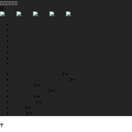
Tiendas Recomendadas
Fabricantes Recomendados
Productos
Pisos Completos
Proyectos
Conócenos
Outlet
Carrito
Tiendas Recomendadas
Fabricantes Recomendados
Productos
Pisos Completos
Proyectos
Conócenos
Outlet
Carrito