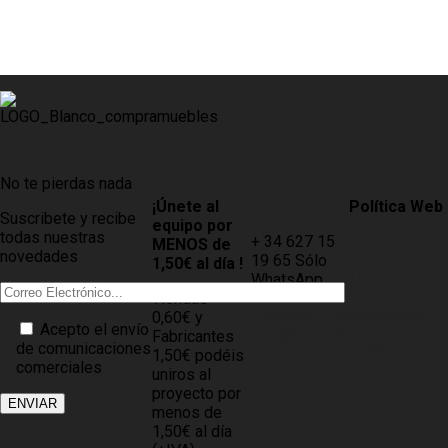
No te pierdas nada
¡Únete al
Contacto
Política Web
Suscribete y recibe
equipo por
todas nuestras
+ 34 627 15
AVISO LEGAL
MENOS de
novedades
19 65 Sólo
1,50€ al día !
LEY DE
WhatsApp
PROTECCIÓN
Tiendas
info@compramuebles.com
DE DATOS
0,60€ y
Acepto el envío
info@comprarmuebles.onlin
Fabricantes
de comunicaciones
CÓMO
1,50€ podéis
comerciales
COMPRAR
uniros al
proyecto por
POLÍTICA DE
menos de
COOKIES
1,50€ al día