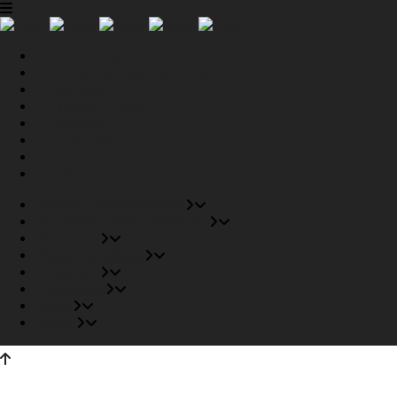
Tiendas Recomendadas
Fabricantes Recomendados
Productos
Pisos Completos
Proyectos
Conócenos
Outlet
Carrito
Tiendas Recomendadas
Fabricantes Recomendados
Productos
Pisos Completos
Proyectos
Conócenos
Outlet
Carrito