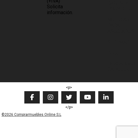
(+IVA)
BASES DEL
Solicita
PROYECTO
información.
NOTICIAS
PARA
ASOCIADOS
SITE MAP
BLOG
DESCARGAR
CATÁLOGO
<p>
</p>
©2026 Comprarmuebles Online S.L