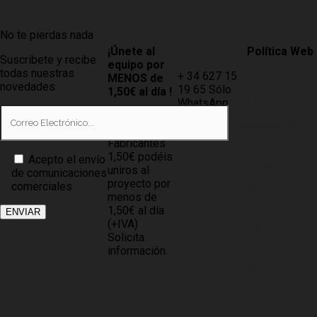
No te pierdas nada
¡Únete al
Contacto
Política Web
Suscribete y recibe
equipo por
todas nuestras
+ 34 627 15
AVISO LEGAL
MENOS de
novedades
19 65 Sólo
1,50€ al día !
LEY DE
WhatsApp
PROTECCIÓN
Tiendas
info@compramuebles.com
DE DATOS
0,60€ y
info@comprarmuebles.onlin
Fabricantes
CÓMO
1,50€ podéis
Acepto el envío
COMPRAR
uniros al
de comunicaciones
proyecto por
comerciales
POLÍTICA DE
menos de
COOKIES
1,50€ al día
(+IVA)
BASES DEL
Solicita
PROYECTO
información.
NOTICIAS
PARA
ASOCIADOS