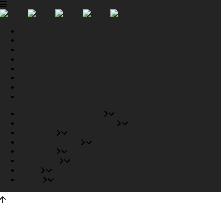
Tiendas Recomendadas
Fabricantes Recomendados
Productos
Pisos Completos
Proyectos
Conócenos
Outlet
Carrito
Tiendas Recomendadas
Fabricantes Recomendados
Productos
Pisos Completos
Proyectos
Conócenos
Outlet
Carrito