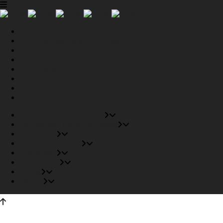
Tiendas Recomendadas
Fabricantes Recomendados
Productos
Pisos Completos
Proyectos
Conócenos
Outlet
Carrito
Tiendas Recomendadas
Fabricantes Recomendados
Productos
Pisos Completos
Proyectos
Conócenos
Outlet
Carrito