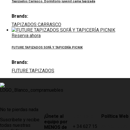
Tapizados Carrasco. Dormitorio juvenil cama tapizada
Brands:
TAPIZADOS CARRASCO
Reserva ahora
FUTURE TAPIZADOS SOFÁ Y TAPICERÍA PICNIK
Brands:
FUTURE TAPIZADOS
No te pierdas nada
¡Únete al
Contacto
Política Web
Suscribete y recibe
equipo por
todas nuestras
+ 34 627 15
AVISO LEGAL
MENOS de