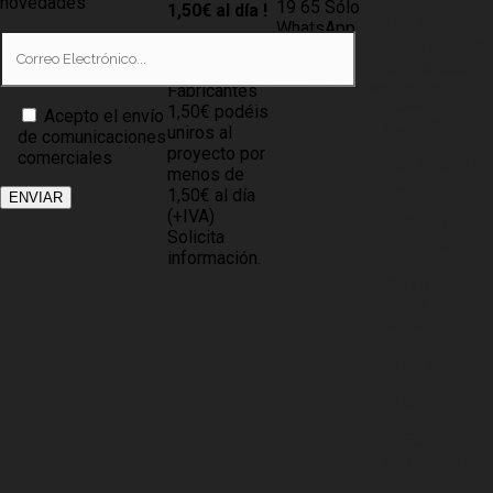
novedades
19 65 Sólo
1,50€ al día !
LEY DE
WhatsApp
PROTECCIÓN
Tiendas
info@compramuebles.com
DE DATOS
0,60€ y
info@comprarmuebles.onlin
Fabricantes
CÓMO
1,50€ podéis
Acepto el envío
COMPRAR
uniros al
de comunicaciones
proyecto por
comerciales
POLÍTICA DE
menos de
COOKIES
1,50€ al día
(+IVA)
BASES DEL
Solicita
PROYECTO
información.
NOTICIAS
PARA
ASOCIADOS
SITE MAP
BLOG
DESCARGAR
CATÁLOGO