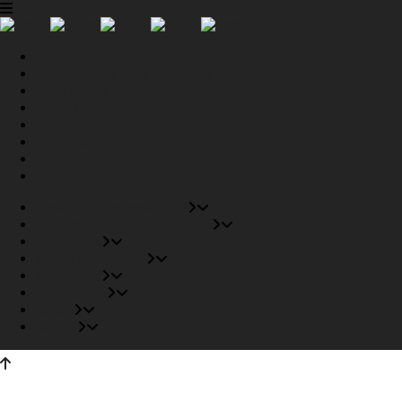
Tiendas Recomendadas
Fabricantes Recomendados
Productos
Pisos Completos
Proyectos
Conócenos
Outlet
Carrito
Tiendas Recomendadas
Fabricantes Recomendados
Productos
Pisos Completos
Proyectos
Conócenos
Outlet
Carrito