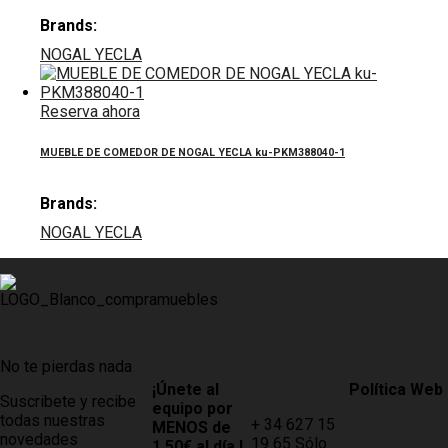
Brands:
NOGAL YECLA
Reserva ahora
MUEBLE DE COMEDOR DE NOGAL YECLA ku-PKM388040-1
Brands:
NOGAL YECLA
No te pierdas nada
¡Únete al
Contacto
Política Web
Suscribete y recibe
equipo por
todas nuestras
+ 34 627 15
AVISO LEGAL
MENOS de
novedades
19 65 Sólo
1,50€ al día !