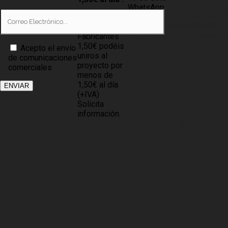
LEY DE
WhatsApp
PROTECCIÓN
Tiendas
info@compramuebles.com
DE DATOS
0,60€ y
info@comprarmuebles.onlin
Fabricantes
CÓMO
1,50€ podéis
Acepto el envío
COMPRAR
uniros al
de comunicaciones
proyecto por
comerciales
POLÍTICA DE
menos de
COOKIES
1,50€ al día
(+IVA)
BASES DEL
Solicita
PROYECTO
información.
NOTICIAS
PARA
ASOCIADOS
SITE MAP
BLOG
DESCARGAR
CATÁLOGO