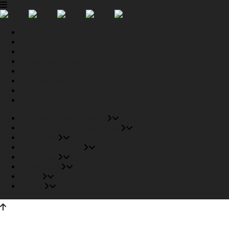
Tiendas Recomendadas
Fabricantes Recomendados
Productos
Pisos Completos
Proyectos
Conócenos
Outlet
Carrito
Tiendas Recomendadas
Fabricantes Recomendados
Productos
Pisos Completos
Proyectos
Conócenos
Outlet
Carrito