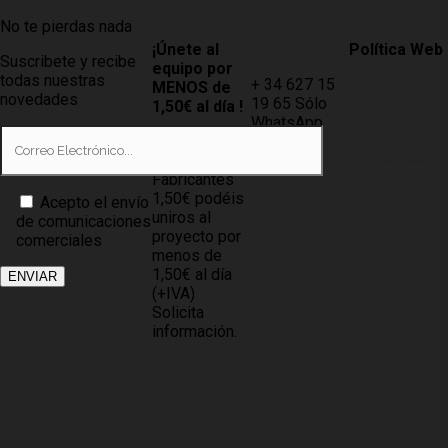
No te pierdas nada
¡Únete al
Contacto
Política Web
Suscribete y recibe
equipo por
todas nuestras
+ 34 627 15
AVISO LEGAL
MENOS de
novedades
19 65 Sólo
1,50€ al día !
LEY DE
WhatsApp
PROTECCIÓN
Tiendas
info@compramuebles.com
DE DATOS
0,60€ y
info@comprarmuebles.onlin
Fabricantes
CÓMO
1,50€ podéis
Acepto el envío
COMPRAR
uniros al
de comunicaciones
proyecto por
comerciales
POLÍTICA DE
menos de
COOKIES
1,50€ al día
(+IVA)
BASES DEL
Solicita
PROYECTO
información.
NOTICIAS
PARA
ASOCIADOS
SITE MAP