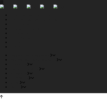
Tiendas Recomendadas
Fabricantes Recomendados
Productos
Pisos Completos
Proyectos
Conócenos
Outlet
Carrito
Tiendas Recomendadas
Fabricantes Recomendados
Productos
Pisos Completos
Proyectos
Conócenos
Outlet
Carrito