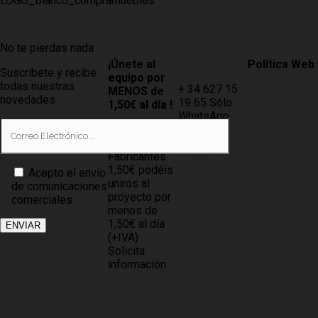
No te pierdas nada
¡Únete al
Contacto
Política Web
Suscribete y recibe
equipo por
todas nuestras
+ 34 627 15
AVISO LEGAL
MENOS de
novedades
19 65 Sólo
1,50€ al día !
LEY DE
WhatsApp
PROTECCIÓN
Tiendas
info@compramuebles.com
DE DATOS
0,60€ y
info@comprarmuebles.onlin
Fabricantes
CÓMO
1,50€ podéis
Acepto el envío
COMPRAR
uniros al
de comunicaciones
proyecto por
comerciales
POLÍTICA DE
menos de
COOKIES
1,50€ al día
(+IVA)
BASES DEL
Solicita
PROYECTO
información.
NOTICIAS
PARA
ASOCIADOS