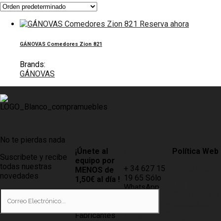
Reserva ahora
GÁNOVAS Comedores Zion 821
Brands:
GÁNOVAS
No te pierdas nada
¡Únete al
Contacto
Política Web
Suscribete y recibe
equipo por
todas nuestras
+ 34 627 15
AVISO LEGAL
MENOS de
novedades
19 65 Sólo
1,50€ al día !
LEY DE
WhatsApp
PROTECCIÓN
Tiendas
info@compramuebles.com
DE DATOS
0,60€ y
info@comprarmuebles.onlin
Fabricantes