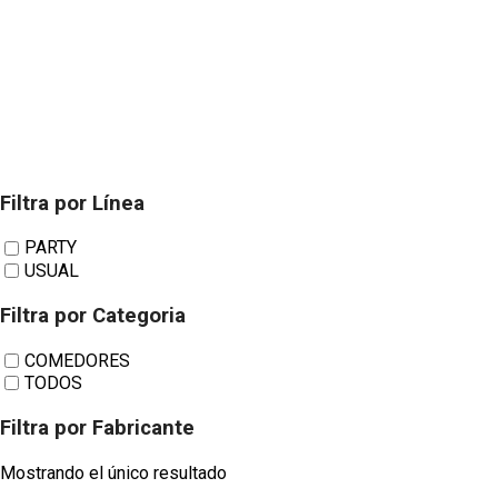
Filtra por Línea
GÁNOVAS
PARTY
USUAL
Comedores Zion
Filtra por Categoria
COMEDORES
TODOS
821
Filtra por Fabricante
Mostrando el único resultado