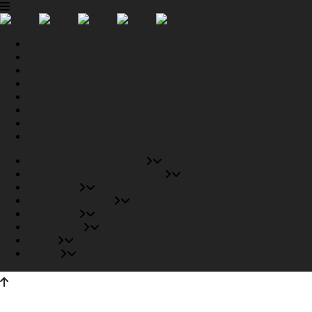
Tiendas Recomendadas
Fabricantes Recomendados
Productos
Pisos Completos
Proyectos
Conócenos
Outlet
Carrito
Tiendas Recomendadas
Fabricantes Recomendados
Productos
Pisos Completos
Proyectos
Conócenos
Outlet
Carrito