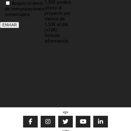
CÓMO
1,50€ podéis
Acepto el envío
COMPRAR
uniros al
de comunicaciones
proyecto por
comerciales
POLÍTICA DE
menos de
COOKIES
1,50€ al día
(+IVA)
BASES DEL
Solicita
PROYECTO
información.
NOTICIAS
PARA
ASOCIADOS
SITE MAP
BLOG
DESCARGAR
CATÁLOGO
<p>