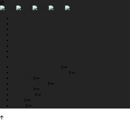
Tiendas Recomendadas
Fabricantes Recomendados
Productos
Pisos Completos
Proyectos
Conócenos
Outlet
Carrito
Tiendas Recomendadas
Fabricantes Recomendados
Productos
Pisos Completos
Proyectos
Conócenos
Outlet
Carrito