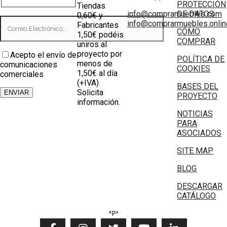
PROTECCIÓN
Tiendas
info@compramuebles.com
DE DATOS
0,60€ y
info@comprarmuebles.onlin
Fabricantes
CÓMO
1,50€ podéis
COMPRAR
uniros al
proyecto por
Acepto el envío de
POLÍTICA DE
menos de
comunicaciones
COOKIES
1,50€ al día
comerciales
(+IVA)
BASES DEL
Solicita
PROYECTO
información.
NOTICIAS
PARA
ASOCIADOS
SITE MAP
BLOG
DESCARGAR
CATÁLOGO
<p>