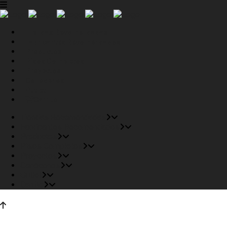
Tiendas Recomendadas
Fabricantes Recomendados
Productos
Pisos Completos
Proyectos
Conócenos
Outlet
Carrito
Tiendas Recomendadas
Fabricantes Recomendados
Productos
Pisos Completos
Proyectos
Conócenos
Outlet
Carrito