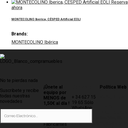
Reserva
ahora
MONTECOLINO Iberica, CÉSPED Artificial EOLI
Brands:
MONTECOLINO Ibérica
No te pierdas nada
¡Únete al
Contacto
Política Web
Suscribete y recibe
equipo por
todas nuestras
+ 34 627 15
AVISO LEGAL
MENOS de
novedades
19 65 Sólo
1,50€ al día !
LEY DE
WhatsApp
PROTECCIÓN
Tiendas
info@compramuebles.com
DE DATOS
0,60€ y
info@comprarmuebles.onlin
Fabricantes
CÓMO