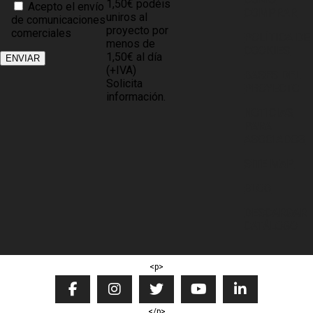
1,50€ podéis
Acepto el envío
COMPRAR
uniros al
de comunicaciones
proyecto por
comerciales
POLÍTICA DE
menos de
COOKIES
1,50€ al día
(+IVA)
BASES DEL
Solicita
PROYECTO
información.
NOTICIAS
PARA
ASOCIADOS
SITE MAP
BLOG
DESCARGAR
CATÁLOGO
<p>
</p>