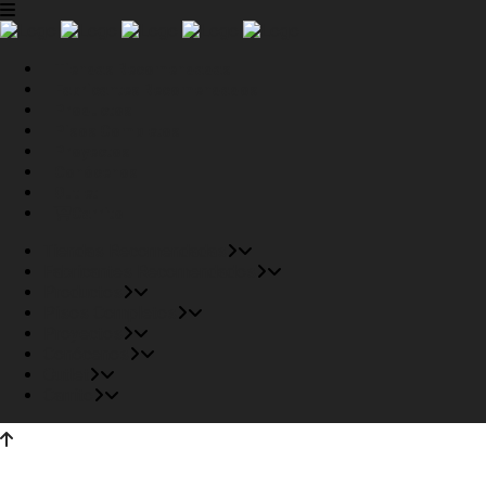
Tiendas Recomendadas
Fabricantes Recomendados
Productos
Pisos Completos
Proyectos
Conócenos
Outlet
Carrito
Tiendas Recomendadas
Fabricantes Recomendados
Productos
Pisos Completos
Proyectos
Conócenos
Outlet
Carrito