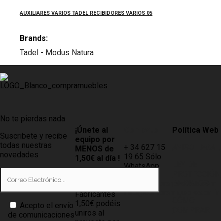
AUXILIARES VARIOS TADEL RECIBIDORES VARIOS 05
Brands:
Tadel - Modus Natura
No te pierdas nada
¡Únete al
Contacto
Política Web
Suscribete y recibe
equipo por
todas nuestras
+ 34 627 15
AVISO LEGAL
MENOS de
novedades
19 65 Sólo
1,50€ al día !
LEY DE
WhatsApp
PROTECCIÓN
Tiendas
info@compramuebles.com
DE DATOS
0,60€ y
info@comprarmuebles.onlin
Fabricantes
CÓMO
1,50€ podéis
Acepto el envío
COMPRAR
uniros al
de comunicaciones