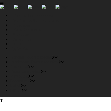
Tiendas Recomendadas
Fabricantes Recomendados
Productos
Pisos Completos
Proyectos
Conócenos
Outlet
Carrito
Tiendas Recomendadas
Fabricantes Recomendados
Productos
Pisos Completos
Proyectos
Conócenos
Outlet
Carrito