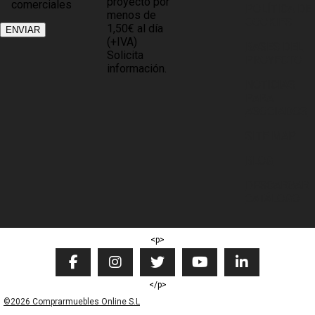
proyecto por
comerciales
POLÍTICA DE
menos de
COOKIES
1,50€ al día
(+IVA)
BASES DEL
Solicita
PROYECTO
información.
NOTICIAS
PARA
ASOCIADOS
SITE MAP
BLOG
DESCARGAR
CATÁLOGO
<p>
</p>
©2026 Comprarmuebles Online S.L