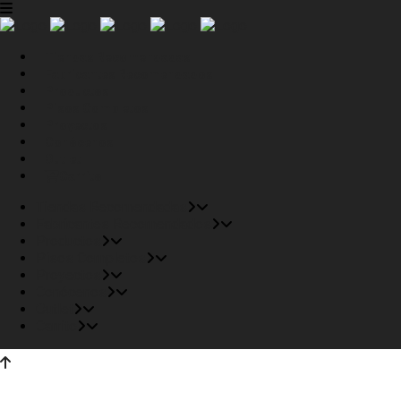
Tiendas Recomendadas
Fabricantes Recomendados
Productos
Pisos Completos
Proyectos
Conócenos
Outlet
Carrito
Tiendas Recomendadas
Fabricantes Recomendados
Productos
Pisos Completos
Proyectos
Conócenos
Outlet
Carrito