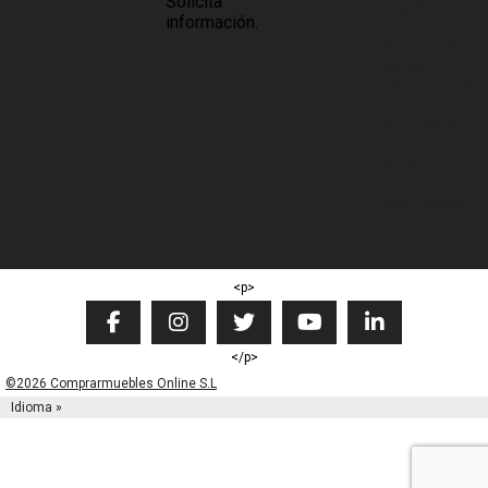
Solicita
PROYECTO
información.
NOTICIAS
PARA
ASOCIADOS
SITE MAP
BLOG
DESCARGAR
CATÁLOGO
<p>
</p>
©2026 Comprarmuebles Online S.L
Idioma »