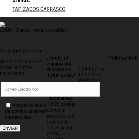
Brands:
TAPIZADOS CARRASCO
No te pierdas nada
¡Únete al
Contacto
Política Web
Suscribete y recibe
equipo por
todas nuestras
+ 34 627 15
AVISO LEGAL
MENOS de
novedades
19 65 Sólo
1,50€ al día !
LEY DE
WhatsApp
PROTECCIÓN
Tiendas
info@compramuebles.com
DE DATOS
0,60€ y
info@comprarmuebles.onlin
Fabricantes
CÓMO
1,50€ podéis
Acepto el envío
COMPRAR
uniros al
de comunicaciones
proyecto por
comerciales
POLÍTICA DE
menos de
COOKIES
1,50€ al día
(+IVA)
BASES DEL