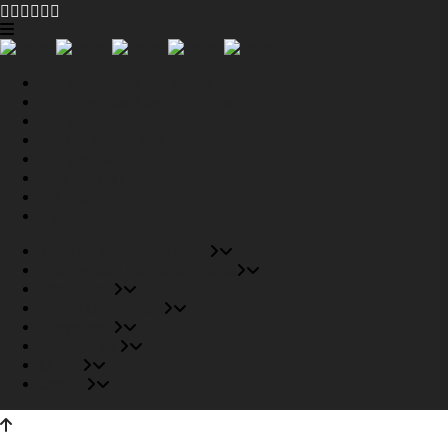
Tiendas Recomendadas
Fabricantes Recomendados
Productos
Pisos Completos
Proyectos
Conócenos
Outlet
Carrito
Tiendas Recomendadas
Fabricantes Recomendados
Productos
Pisos Completos
Proyectos
Conócenos
Outlet
Carrito