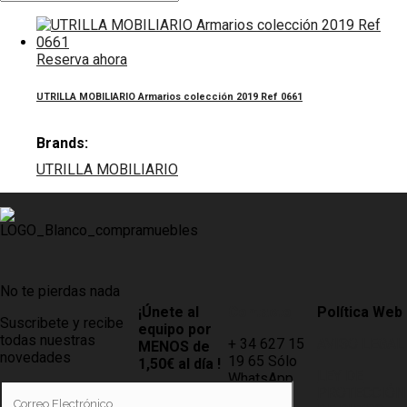
colección 2019
Ref 0661
Reserva ahora
UTRILLA MOBILIARIO Armarios colección 2019 Ref 0661
Brands:
UTRILLA MOBILIARIO
No te pierdas nada
¡Únete al
Contacto
Política Web
Suscribete y recibe
equipo por
todas nuestras
+ 34 627 15
AVISO LEGAL
MENOS de
novedades
19 65 Sólo
1,50€ al día !
LEY DE
WhatsApp
PROTECCIÓN
Tiendas