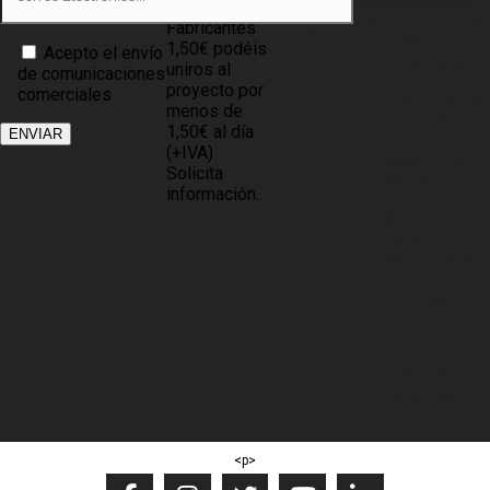
info@compramuebles.com
DE DATOS
0,60€ y
info@comprarmuebles.onlin
Fabricantes
CÓMO
1,50€ podéis
Acepto el envío
COMPRAR
uniros al
de comunicaciones
proyecto por
comerciales
POLÍTICA DE
menos de
COOKIES
1,50€ al día
(+IVA)
BASES DEL
Solicita
PROYECTO
información.
NOTICIAS
PARA
ASOCIADOS
SITE MAP
BLOG
DESCARGAR
CATÁLOGO
<p>