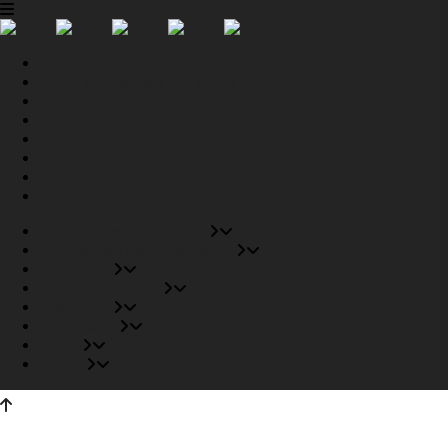
Tiendas Recomendadas
Fabricantes Recomendados
Productos
Pisos Completos
Proyectos
Conócenos
Outlet
Carrito
Tiendas Recomendadas
Fabricantes Recomendados
Productos
Pisos Completos
Proyectos
Conócenos
Outlet
Carrito