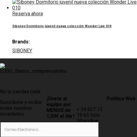
Reserva ahora
Siboney Dormitorio juvenil nueva colección Wonder Live 010
Brands:
SIBONEY
No te pierdas nada
¡Únete al
Contacto
Política Web
Suscribete y recibe
equipo por
todas nuestras
+ 34 627 15
AVISO LEGAL
MENOS de
novedades
19 65 Sólo
1,50€ al día !
LEY DE
WhatsApp
PROTECCIÓN
Tiendas
info@compramuebles.com
DE DATOS
0,60€ y