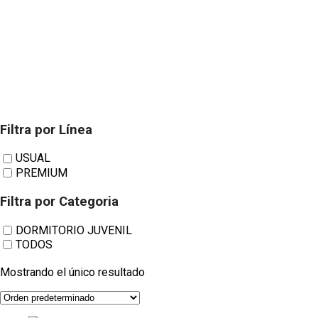
Filtra por Línea
Siboney
USUAL
PREMIUM
Dormitorio juvenil
Filtra por Categoria
DORMITORIO JUVENIL
TODOS
Wonder Live 010
Mostrando el único resultado