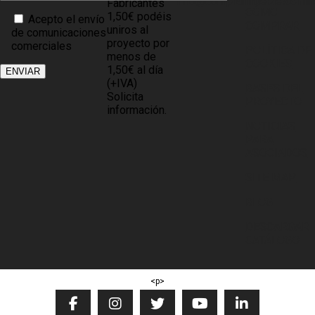
info@comprarmuebles.onlin
Fabricantes
CÓMO
1,50€ podéis
Acepto el envío
COMPRAR
uniros al
de comunicaciones
proyecto por
comerciales
POLÍTICA DE
menos de
COOKIES
1,50€ al día
(+IVA)
BASES DEL
Solicita
PROYECTO
información.
NOTICIAS
PARA
ASOCIADOS
SITE MAP
BLOG
DESCARGAR
CATÁLOGO
<p>