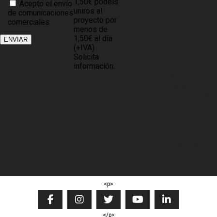
1,50€ podéis
Acepto el envío
COMPRAR
uniros al
de comunicaciones
proyecto por
comerciales
POLÍTICA DE
menos de
COOKIES
1,50€ al día
(+IVA)
BASES DEL
Solicita
PROYECTO
información.
NOTICIAS
PARA
ASOCIADOS
SITE MAP
BLOG
DESCARGAR
CATÁLOGO
<p>
</p>