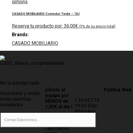
options
CASADO MOBILIARIO Comedor Teide – 10J
36,00
€
Brands:
CASADO MOBILIARIO
No te pierdas nada
¡Únete al
Contacto
Política Web
Suscribete y recibe
equipo por
todas nuestras
+ 34 627 15
AVISO LEGAL
MENOS de
novedades
19 65 Sólo
1,50€ al día !
LEY DE
WhatsApp
PROTECCIÓN
Tiendas
info@compramuebles.com
DE DATOS
0,60€ y
info@comprarmuebles.onlin
Fabricantes
CÓMO