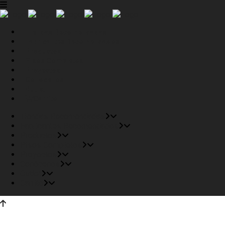
Tiendas Recomendadas
Fabricantes Recomendados
Productos
Pisos Completos
Proyectos
Conócenos
Outlet
Carrito
Tiendas Recomendadas
Fabricantes Recomendados
Productos
Pisos Completos
Proyectos
Conócenos
Outlet
Carrito