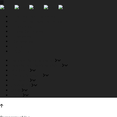
Tiendas Recomendadas
Fabricantes Recomendados
Productos
Pisos Completos
Proyectos
Conócenos
Outlet
Carrito
Tiendas Recomendadas
Fabricantes Recomendados
Productos
Pisos Completos
Proyectos
Conócenos
Outlet
Carrito