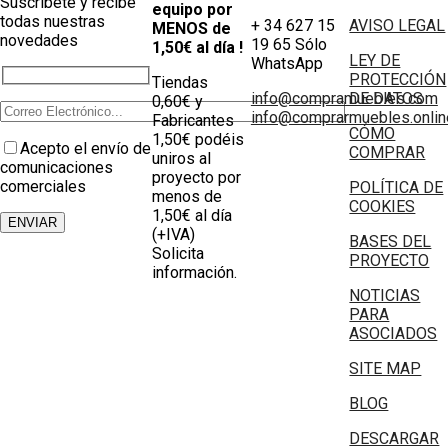
Suscribete y recibe
equipo por
todas nuestras
+ 34 627 15
AVISO LEGAL
MENOS de
novedades
19 65 Sólo
1,50€ al día !
LEY DE
WhatsApp
PROTECCIÓN
Tiendas
info@compramuebles.com
DE DATOS
0,60€ y
info@comprarmuebles.onlin
Fabricantes
CÓMO
1,50€ podéis
Acepto el envío de
COMPRAR
uniros al
comunicaciones
proyecto por
comerciales
POLÍTICA DE
menos de
COOKIES
1,50€ al día
(+IVA)
BASES DEL
Solicita
PROYECTO
información.
NOTICIAS
PARA
ASOCIADOS
SITE MAP
BLOG
DESCARGAR