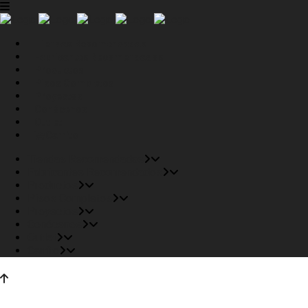
Tiendas Recomendadas
Fabricantes Recomendados
Productos
Pisos Completos
Proyectos
Conócenos
Outlet
Carrito
Tiendas Recomendadas
Fabricantes Recomendados
Productos
Pisos Completos
Proyectos
Conócenos
Outlet
Carrito