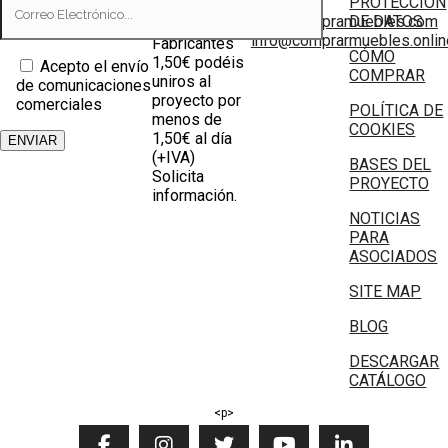
PROTECCIÓN
Tiendas
info@compramuebles.com
DE DATOS
0,60€ y
info@comprarmuebles.onlin
Fabricantes
CÓMO
1,50€ podéis
Acepto el envío
COMPRAR
uniros al
de comunicaciones
proyecto por
comerciales
POLÍTICA DE
menos de
COOKIES
1,50€ al día
(+IVA)
BASES DEL
Solicita
PROYECTO
información.
NOTICIAS
PARA
ASOCIADOS
SITE MAP
BLOG
DESCARGAR
CATÁLOGO
<p>