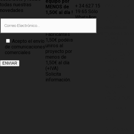
equipo por
todas nuestras
+ 34 627 15
AVISO LEGAL
MENOS de
novedades
19 65 Sólo
1,50€ al día !
LEY DE
WhatsApp
PROTECCIÓN
Tiendas
info@compramuebles.com
DE DATOS
0,60€ y
info@comprarmuebles.onlin
Fabricantes
CÓMO
1,50€ podéis
Acepto el envío
COMPRAR
uniros al
de comunicaciones
proyecto por
comerciales
POLÍTICA DE
menos de
COOKIES
1,50€ al día
(+IVA)
BASES DEL
Solicita
PROYECTO
información.
NOTICIAS
PARA
ASOCIADOS
SITE MAP
BLOG
DESCARGAR