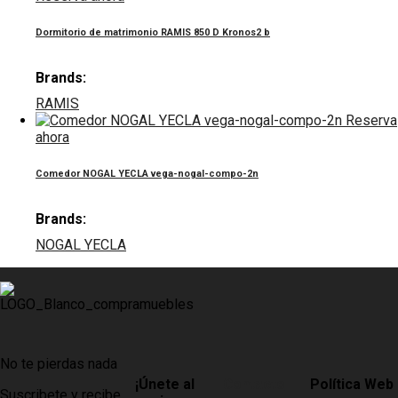
Dormitorio de matrimonio RAMIS 850 D Kronos2 b
Brands:
RAMIS
Reserva
ahora
Comedor NOGAL YECLA vega-nogal-compo-2n
Brands:
NOGAL YECLA
No te pierdas nada
¡Únete al
Contacto
Política Web
Suscribete y recibe