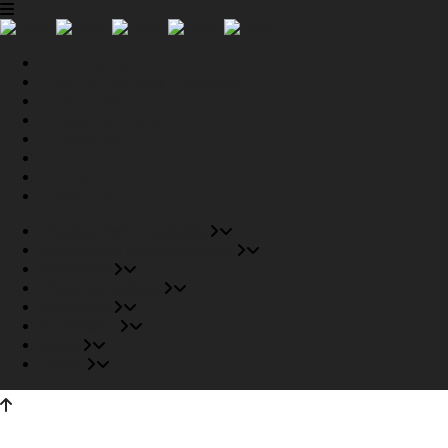
Tiendas Recomendadas
Fabricantes Recomendados
Productos
Pisos Completos
Proyectos
Conócenos
Outlet
Carrito
Tiendas Recomendadas
Fabricantes Recomendados
Productos
Pisos Completos
Proyectos
Conócenos
Outlet
Carrito