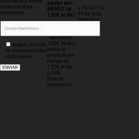
Suscribete y recibe
equipo por
todas nuestras
+ 34 627 15
AVISO LEGAL
MENOS de
novedades
19 65 Sólo
1,50€ al día !
LEY DE
WhatsApp
PROTECCIÓN
Tiendas
info@compramuebles.com
DE DATOS
0,60€ y
info@comprarmuebles.onlin
Fabricantes
CÓMO
1,50€ podéis
Acepto el envío
COMPRAR
uniros al
de comunicaciones
proyecto por
comerciales
POLÍTICA DE
menos de
COOKIES
1,50€ al día
(+IVA)
BASES DEL
Solicita
PROYECTO
información.
NOTICIAS
PARA
ASOCIADOS
SITE MAP
BLOG
DESCARGAR