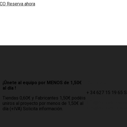
Reserva ahora
¡Únete al equipo por MENOS de 1,50€
Contacto
al día !
+ 34 627 15 19 65 
Tiendas 0,60€ y Fabricantes 1,50€ podéis
info@compramuebl
uniros al proyecto por menos de 1,50€ al
info@comprarmueble
día (+IVA) Solicita información.