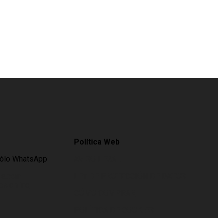
Política Web
Sólo WhatsApp
AVISO LEGAL
es.com
LEY DE PROTECCIÓN DE DATOS
s.online
CÓMO COMPRAR
POLÍTICA DE COOKIES