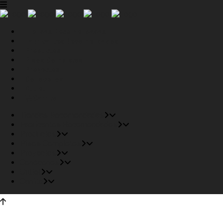
Tiendas Recomendadas
Fabricantes Recomendados
Productos
Pisos Completos
Proyectos
Conócenos
Outlet
Carrito
Tiendas Recomendadas
Fabricantes Recomendados
Productos
Pisos Completos
Proyectos
Conócenos
Outlet
Carrito