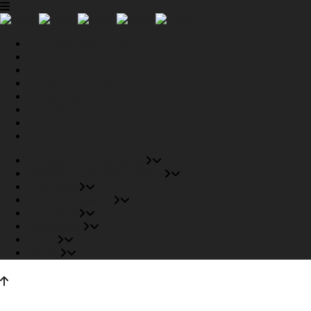
Tiendas Recomendadas
Fabricantes Recomendados
Productos
Pisos Completos
Proyectos
Conócenos
Outlet
Carrito
Tiendas Recomendadas
Fabricantes Recomendados
Productos
Pisos Completos
Proyectos
Conócenos
Outlet
Carrito