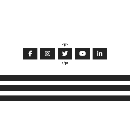
<p>
</p>