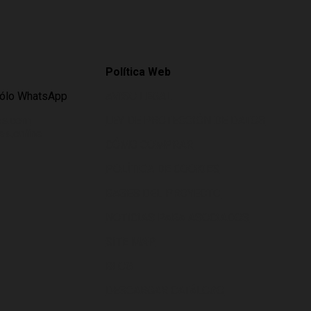
Política Web
Sólo WhatsApp
AVISO LEGAL
es.com
LEY DE PROTECCIÓN DE DATOS
s.online
CÓMO COMPRAR
POLÍTICA DE COOKIES
BASES DEL PROYECTO
NOTICIAS PARA ASOCIADOS
SITE MAP
BLOG
DESCARGAR CATÁLOGO