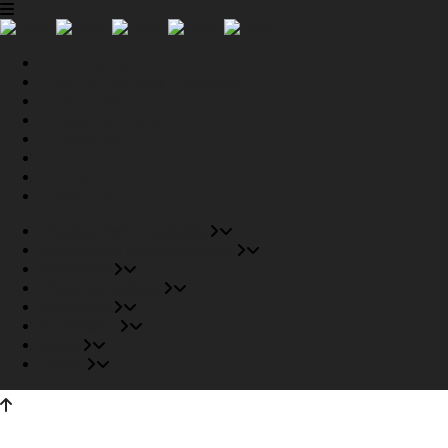
Tiendas Recomendadas
Fabricantes Recomendados
Productos
Pisos Completos
Proyectos
Conócenos
Outlet
Carrito
Tiendas Recomendadas
Fabricantes Recomendados
Productos
Pisos Completos
Proyectos
Conócenos
Outlet
Carrito