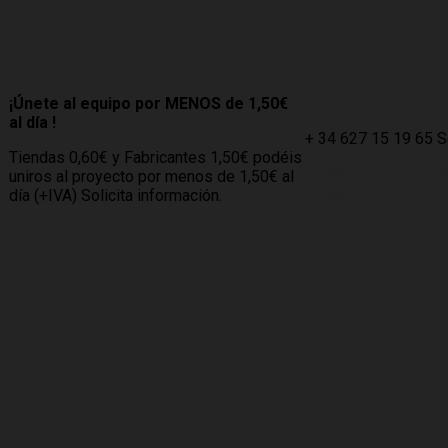
¡Únete al equipo por MENOS de 1,50€
Contacto
al día !
+ 34 627 15 19 65 
Tiendas 0,60€ y Fabricantes 1,50€ podéis
info@compramuebl
uniros al proyecto por menos de 1,50€ al
info@comprarmueble
día (+IVA) Solicita información.