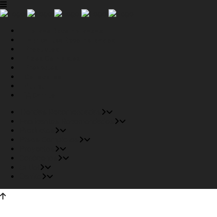
Tiendas Recomendadas
Fabricantes Recomendados
Productos
Pisos Completos
Proyectos
Conócenos
Outlet
Carrito
Tiendas Recomendadas
Fabricantes Recomendados
Productos
Pisos Completos
Proyectos
Conócenos
Outlet
Carrito