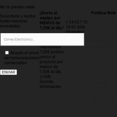
No te pierdas nada
¡Únete al
Contacto
Política Web
Suscribete y recibe
equipo por
todas nuestras
+ 34 627 15
AVISO LEGAL
MENOS de
novedades
19 65 Sólo
1,50€ al día !
LEY DE
WhatsApp
PROTECCIÓN
Tiendas
info@compramuebles.com
DE DATOS
0,60€ y
info@comprarmuebles.onlin
Fabricantes
CÓMO
1,50€ podéis
Acepto el envío
COMPRAR
uniros al
de comunicaciones
proyecto por
comerciales
POLÍTICA DE
menos de
COOKIES
1,50€ al día
(+IVA)
BASES DEL
Solicita
PROYECTO
información.
NOTICIAS
PARA
ASOCIADOS
SITE MAP