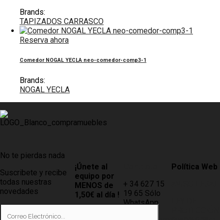
Brands:
TAPIZADOS CARRASCO
Reserva ahora
Comedor NOGAL YECLA neo-comedor-comp3-1
Brands:
NOGAL YECLA
No te pierdas nada
¡Únete al
Contacto
Política Web
Suscribete y recibe
equipo por
todas nuestras
+ 34 627 15
AVISO LEGAL
MENOS de
novedades
19 65 Sólo
1,50€ al día !
LEY DE
WhatsApp
PROTECCIÓN
Tiendas
info@compramuebles.com
DE DATOS