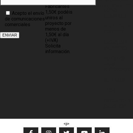
0,60€ y
info@comprarmuebles.onlin
Fabricantes
CÓMO
1,50€ podéis
Acepto el envío
COMPRAR
uniros al
de comunicaciones
proyecto por
comerciales
POLÍTICA DE
menos de
COOKIES
1,50€ al día
(+IVA)
BASES DEL
Solicita
PROYECTO
información.
NOTICIAS
PARA
ASOCIADOS
SITE MAP
BLOG
DESCARGAR
CATÁLOGO
<p>