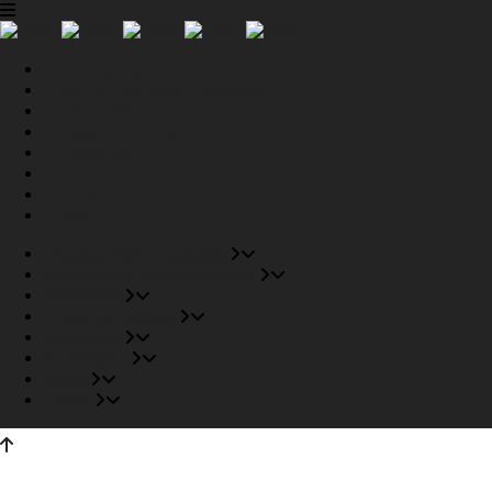
Tiendas Recomendadas
Fabricantes Recomendados
Productos
Pisos Completos
Proyectos
Conócenos
Outlet
Carrito
Tiendas Recomendadas
Fabricantes Recomendados
Productos
Pisos Completos
Proyectos
Conócenos
Outlet
Carrito