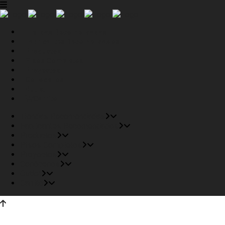
Tiendas Recomendadas
Fabricantes Recomendados
Productos
Pisos Completos
Proyectos
Conócenos
Outlet
Carrito
Tiendas Recomendadas
Fabricantes Recomendados
Productos
Pisos Completos
Proyectos
Conócenos
Outlet
Carrito