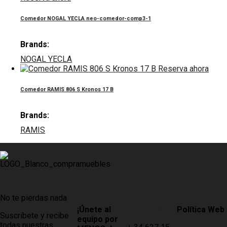
Comedor NOGAL YECLA neo-comedor-comp3-1
Brands:
NOGAL YECLA
Reserva ahora
Comedor RAMIS 806 S Kronos 17 B
Brands:
RAMIS
No te pierdas nada
¡Únete al
Contacto
Política Web
Suscribete y recibe
equipo por
todas nuestras