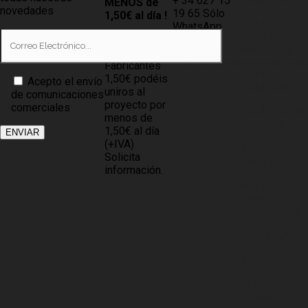
+ 34 627 15
AVISO LEGAL
MENOS de
novedades
19 65 Sólo
1,50€ al día !
LEY DE
WhatsApp
PROTECCIÓN
Tiendas
info@compramuebles.com
DE DATOS
0,60€ y
info@comprarmuebles.onlin
Fabricantes
CÓMO
1,50€ podéis
Acepto el envío
COMPRAR
uniros al
de comunicaciones
proyecto por
comerciales
POLÍTICA DE
menos de
COOKIES
1,50€ al día
(+IVA)
BASES DEL
Solicita
PROYECTO
información.
NOTICIAS
PARA
ASOCIADOS
SITE MAP
BLOG
DESCARGAR
CATÁLOGO