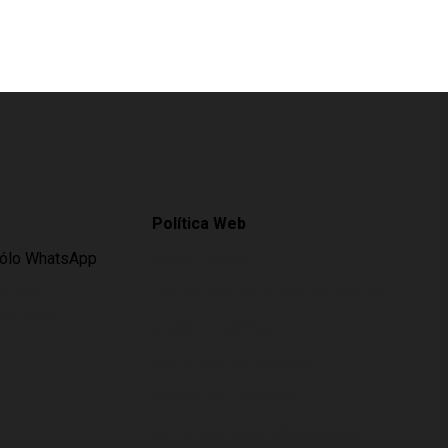
Política Web
Sólo WhatsApp
AVISO LEGAL
es.com
LEY DE PROTECCIÓN DE DATOS
s.online
CÓMO COMPRAR
POLÍTICA DE COOKIES
BASES DEL PROYECTO
NOTICIAS PARA ASOCIADOS