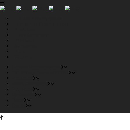
Tiendas Recomendadas
Fabricantes Recomendados
Productos
Pisos Completos
Proyectos
Conócenos
Outlet
Carrito
Tiendas Recomendadas
Fabricantes Recomendados
Productos
Pisos Completos
Proyectos
Conócenos
Outlet
Carrito