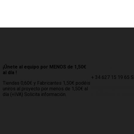
¡Únete al equipo por MENOS de 1,50€
Contacto
al día !
+ 34 627 15 19 65 
Tiendas 0,60€ y Fabricantes 1,50€ podéis
info@compramuebl
uniros al proyecto por menos de 1,50€ al
info@comprarmueble
día (+IVA) Solicita información.