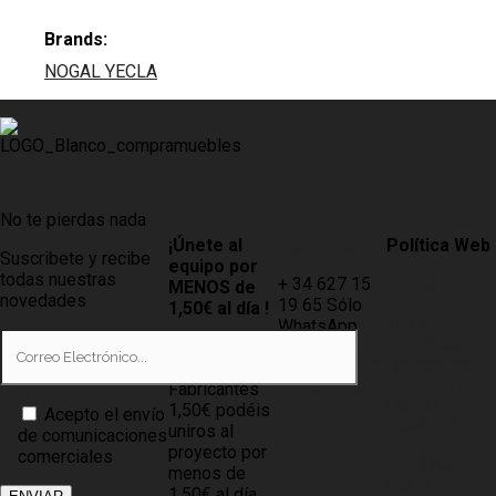
Brands:
NOGAL YECLA
No te pierdas nada
¡Únete al
Contacto
Política Web
Suscribete y recibe
equipo por
todas nuestras
+ 34 627 15
AVISO LEGAL
MENOS de
novedades
19 65 Sólo
1,50€ al día !
LEY DE
WhatsApp
PROTECCIÓN
Tiendas
info@compramuebles.com
DE DATOS
0,60€ y
info@comprarmuebles.onlin
Fabricantes
CÓMO
1,50€ podéis
Acepto el envío
COMPRAR
uniros al
de comunicaciones
proyecto por
comerciales
POLÍTICA DE
menos de
COOKIES
1,50€ al día