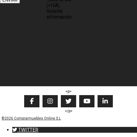
(+IVA)
BASES DEL
Solicita
PROYECTO
información.
NOTICIAS
PARA
ASOCIADOS
SITE MAP
BLOG
DESCARGAR
CATÁLOGO
<p>
</p>
©2026 Comprarmuebles Online S.L
TWITTER