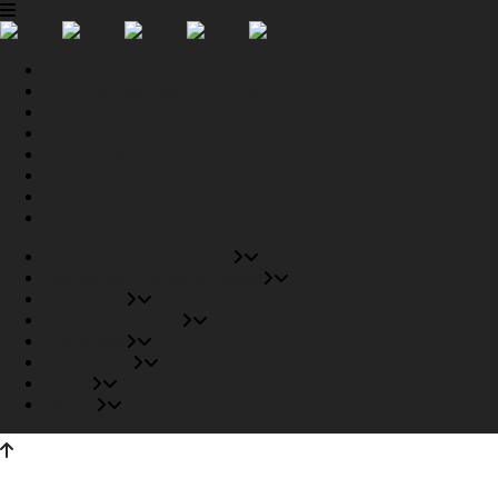
Tiendas Recomendadas
Fabricantes Recomendados
Productos
Pisos Completos
Proyectos
Conócenos
Outlet
Carrito
Tiendas Recomendadas
Fabricantes Recomendados
Productos
Pisos Completos
Proyectos
Conócenos
Outlet
Carrito