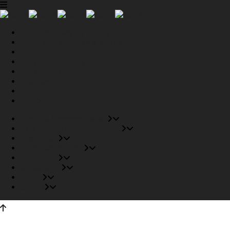
Tiendas Recomendadas
Fabricantes Recomendados
Productos
Pisos Completos
Proyectos
Conócenos
Outlet
Carrito
Tiendas Recomendadas
Fabricantes Recomendados
Productos
Pisos Completos
Proyectos
Conócenos
Outlet
Carrito