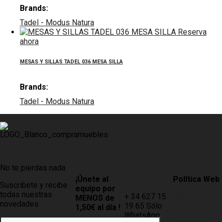
Brands:
Tadel - Modus Natura
Reserva
ahora
MESAS Y SILLAS TADEL 036 MESA SILLA
Brands:
Tadel - Modus Natura
No te pierdas nada
¡Únete al
Contacto
Política Web
Suscribete y recibe
equipo por
todas nuestras
+ 34 627 15
AVISO LEGAL
MENOS de
novedades
19 65 Sólo
1,50€ al día !
LEY DE
WhatsApp