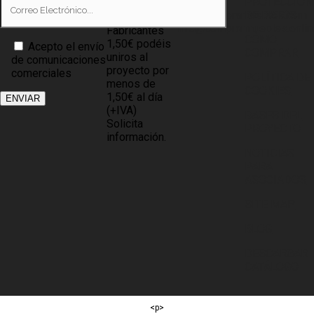
PROTECCIÓN
Tiendas
info@compramuebles.com
DE DATOS
0,60€ y
info@comprarmuebles.onlin
Fabricantes
CÓMO
1,50€ podéis
Acepto el envío
COMPRAR
uniros al
de comunicaciones
proyecto por
comerciales
POLÍTICA DE
menos de
COOKIES
1,50€ al día
(+IVA)
BASES DEL
Solicita
PROYECTO
información.
NOTICIAS
PARA
ASOCIADOS
SITE MAP
BLOG
DESCARGAR
CATÁLOGO
<p>