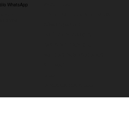
Sólo WhatsApp
AVISO LEGAL
es.com
LEY DE PROTECCIÓN DE DATOS
s.online
CÓMO COMPRAR
POLÍTICA DE COOKIES
BASES DEL PROYECTO
NOTICIAS PARA ASOCIADOS
SITE MAP
BLOG
DESCARGAR CATÁLOGO