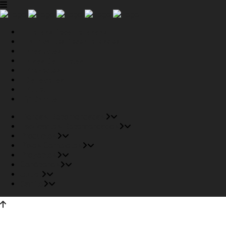
Tiendas Recomendadas
Fabricantes Recomendados
Productos
Pisos Completos
Proyectos
Conócenos
Outlet
Carrito
Tiendas Recomendadas
Fabricantes Recomendados
Productos
Pisos Completos
Proyectos
Conócenos
Outlet
Carrito