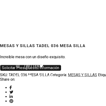
MESAS Y SILLAS TADEL 036 MESA SILLA
Productos
Increible mesa con un diseño exquisito.
TWITTER
Solicitar Presupuesto/Información
SKU:
TADEL 036 MESA SILLA
Categoría:
MESAS Y SILLAS
Etiq
HOUZZ
INSTAGRAM
Share on: