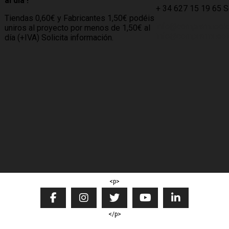
al día !
+ 34 627 15 19 65 
Tiendas 0,60€ y Fabricantes 1,50€ podéis
info@compramuebl
uniros al proyecto por menos de 1,50€ al
info@comprarmueble
día (+IVA) Solicita información.
<p>
</p>