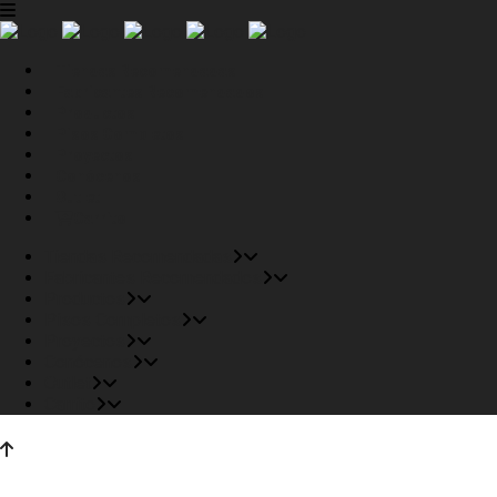
Tiendas Recomendadas
Fabricantes Recomendados
Productos
Pisos Completos
Proyectos
Conócenos
Outlet
Carrito
Tiendas Recomendadas
Fabricantes Recomendados
Productos
Pisos Completos
Proyectos
Conócenos
Outlet
Carrito