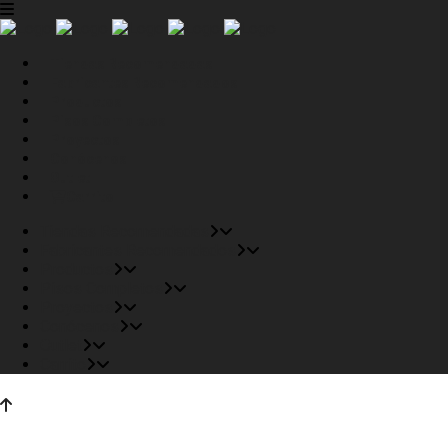
Tiendas Recomendadas
Fabricantes Recomendados
Productos
Pisos Completos
Proyectos
Conócenos
Outlet
Carrito
Tiendas Recomendadas
Fabricantes Recomendados
Productos
Pisos Completos
Proyectos
Conócenos
Outlet
Carrito