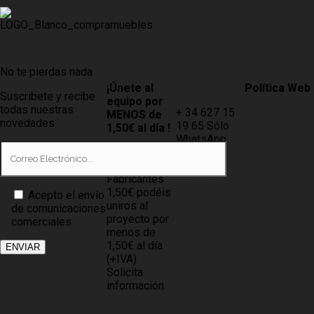
No te pierdas nada
¡Únete al
Contacto
Política Web
Suscribete y recibe
equipo por
todas nuestras
+ 34 627 15
AVISO LEGAL
MENOS de
novedades
19 65 Sólo
1,50€ al día !
LEY DE
WhatsApp
PROTECCIÓN
Tiendas
info@compramuebles.com
DE DATOS
0,60€ y
info@comprarmuebles.onlin
Fabricantes
CÓMO
1,50€ podéis
Acepto el envío
COMPRAR
uniros al
de comunicaciones
proyecto por
comerciales
POLÍTICA DE
menos de
COOKIES
1,50€ al día
(+IVA)
BASES DEL
Solicita
PROYECTO
información.
NOTICIAS