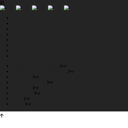
Tiendas Recomendadas
Fabricantes Recomendados
Productos
Pisos Completos
Proyectos
Conócenos
Outlet
Carrito
Tiendas Recomendadas
Fabricantes Recomendados
Productos
Pisos Completos
Proyectos
Conócenos
Outlet
Carrito