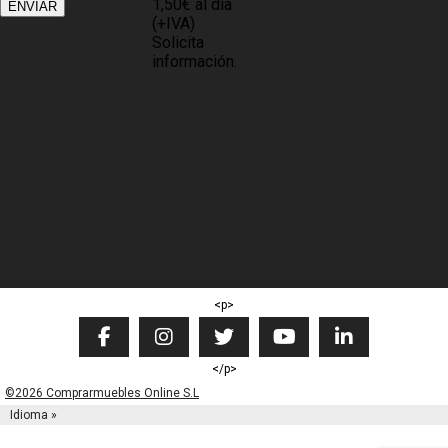
1,50€ al día
(+IVA)
BASES DEL
Solicita
PROYECTO
información.
NOTICIAS
PARA
ASOCIADOS
SITE MAP
BLOG
DESCARGAR
CATÁLOGO
<p>
</p>
©2026 Comprarmuebles Online S.L
Idioma »