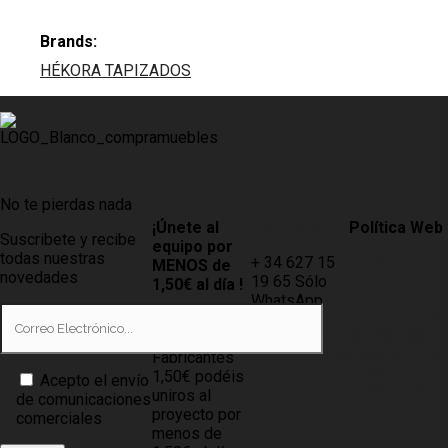
Brands:
HÉKORA TAPIZADOS
No te pierdas nada
¡Únete al
Contacto
Política Web
Suscribete y recibe
equipo por
todas nuestras
+ 34 627 15
AVISO LEGAL
MENOS de
novedades
19 65 Sólo
1,50€ al día !
LEY DE
WhatsApp
PROTECCIÓN
Tiendas
info@compramuebles.com
DE DATOS
0,60€ y
info@comprarmuebles.onlin
Fabricantes
CÓMO
1,50€ podéis
Acepto el envío
COMPRAR
uniros al
de comunicaciones
proyecto por
comerciales
POLÍTICA DE
menos de
COOKIES