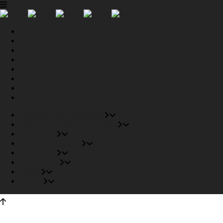
Tiendas Recomendadas
Fabricantes Recomendados
Productos
Pisos Completos
Proyectos
Conócenos
Outlet
Carrito
Tiendas Recomendadas
Fabricantes Recomendados
Productos
Pisos Completos
Proyectos
Conócenos
Outlet
Carrito