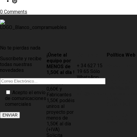
0 Comments
No te pierdas nada
¡Únete al
Contacto
Política Web
Suscribete y recibe
equipo por
todas nuestras
+ 34 627 15
AVISO LEGAL
MENOS de
novedades
19 65 Sólo
1,50€ al día !
LEY DE
WhatsApp
PROTECCIÓN
Tiendas
info@compramuebles.com
DE DATOS
0,60€ y
Acepto el envío
info@comprarmuebles.onlin
Fabricantes
de comunicaciones
CÓMO
1,50€ podéis
comerciales
COMPRAR
uniros al
proyecto por
POLÍTICA DE
menos de
COOKIES
1,50€ al día
(+IVA)
BASES DEL
Solicita