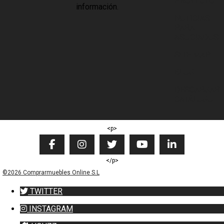
PROYECTO
información.
NOTICIAS
PARA
ASOCIADOS
SITE MAP
BLOG
DESCARGAR
CATÁLOGO
<p>
</p>
©2026 Comprarmuebles Online S.L
TWITTER
INSTAGRAM