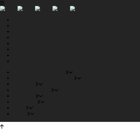
Tiendas Recomendadas
Fabricantes Recomendados
Productos
Pisos Completos
Proyectos
Conócenos
Outlet
Carrito
Tiendas Recomendadas
Fabricantes Recomendados
Productos
Pisos Completos
Proyectos
Conócenos
Outlet
Carrito