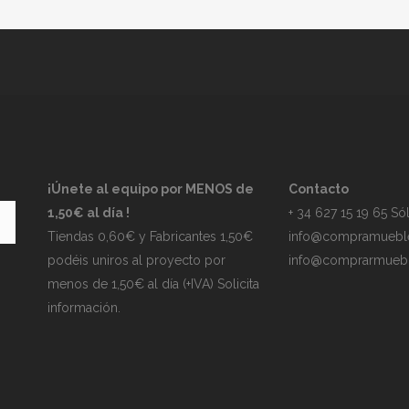
¡Únete al equipo por MENOS de
Contacto
1,50€ al día !
+ 34 627 15 19 65 S
Tiendas 0,60€ y Fabricantes 1,50€
info@compramuebl
podéis uniros al proyecto por
info@comprarmuebl
menos de 1,50€ al día (+IVA) Solicita
información.