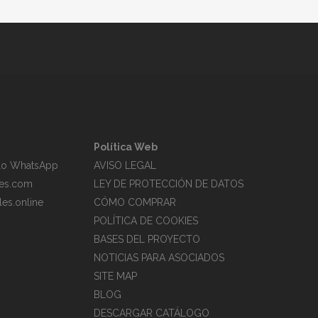
Política Web
ólo WhatsApp
AVISO LEGAL
es.com
LEY DE PROTECCIÓN DE DATOS
es.online
CÓMO COMPRAR
POLÍTICA DE COOKIES
BASES DEL PROYECTO
NOTICIAS PARA ASOCIADOS
SITE MAP
BLOG
DESCARGAR CATÁLOGO