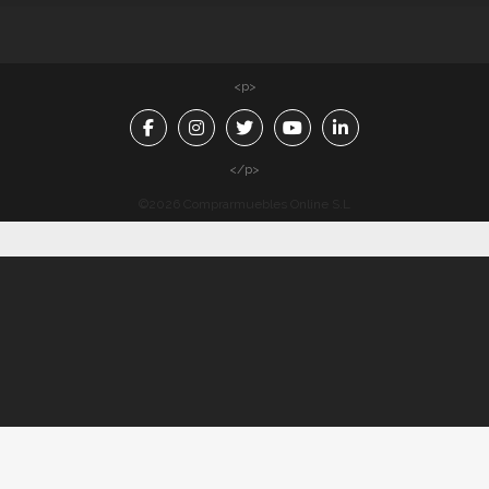
<p>
</p>
©2026 Comprarmuebles Online S.L