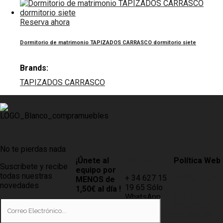
Reserva ahora
Dormitorio de matrimonio TAPIZADOS CARRASCO dormitorio siete
Brands:
TAPIZADOS CARRASCO
No te pierdas nada
¡Únete al
Contacto
Política Web
Suscribete y recibe
equipo por
todas nuestras
+ 34 627 15
AVISO LEGAL
MENOS de
novedades
19 65 Sólo
1,50€ al día !
LEY DE
WhatsApp
PROTECCIÓN
Tiendas
info@compramuebles.com
DE DATOS
0,60€ y