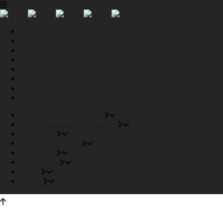
Tiendas Recomendadas
Fabricantes Recomendados
Productos
Pisos Completos
Proyectos
Conócenos
Outlet
Carrito
Tiendas Recomendadas
Fabricantes Recomendados
Productos
Pisos Completos
Proyectos
Conócenos
Outlet
Carrito