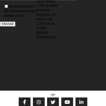
info@comprarmuebles.onlin
Fabricantes
CÓMO
1,50€ podéis
Acepto el envío
COMPRAR
uniros al
de comunicaciones
proyecto por
comerciales
POLÍTICA DE
menos de
COOKIES
1,50€ al día
(+IVA)
BASES DEL
Solicita
PROYECTO
información.
NOTICIAS
PARA
ASOCIADOS
SITE MAP
BLOG
DESCARGAR
CATÁLOGO
<p>