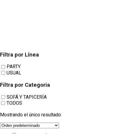
Filtra por Línea
Ta-Quatro. Sofás y Tapicería 
PARTY
USUAL
Filtra por Categoria
SOFÁ Y TAPICERÍA
TODOS
Mostrando el único resultado