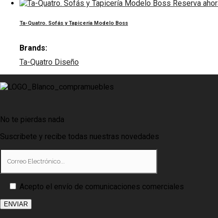
Reserva ahor
Ta-Quatro. Sofás y Tapicería Modelo Boss
Brands:
Ta-Quatro Diseño
No te pierdas nada
Suscribete y recibe todas nuestras novedades
Acepto el envío de comunicaciones comerciales