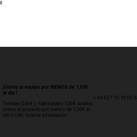
a
¡Únete al equipo por MENOS de 1,50€
Contacto
al día !
+ 34 627 15 19 65 
Tiendas 0,60€ y Fabricantes 1,50€ podéis
info@compramuebl
uniros al proyecto por menos de 1,50€ al
info@comprarmueble
día (+IVA) Solicita información.