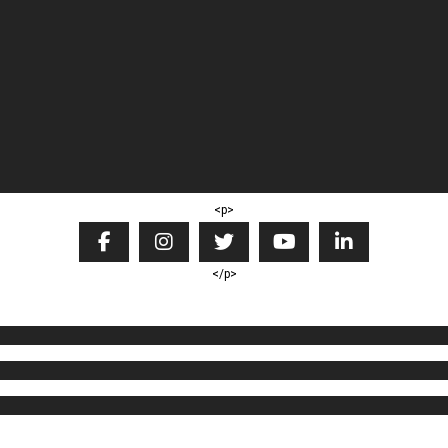
<p>
</p>