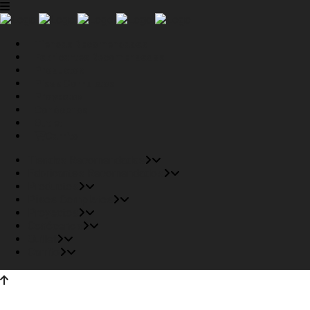
Tiendas Recomendadas
Fabricantes Recomendados
Productos
Pisos Completos
Proyectos
Conócenos
Outlet
Carrito
Tiendas Recomendadas
Fabricantes Recomendados
Productos
Pisos Completos
Proyectos
Conócenos
Outlet
Carrito