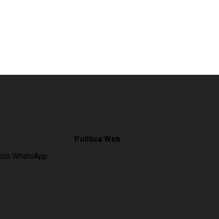
Política Web
Sólo WhatsApp
AVISO LEGAL
es.com
LEY DE PROTECCIÓN DE DATOS
s.online
CÓMO COMPRAR
POLÍTICA DE COOKIES