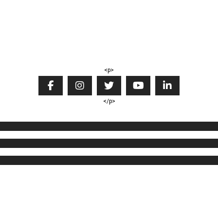
<p>
</p>