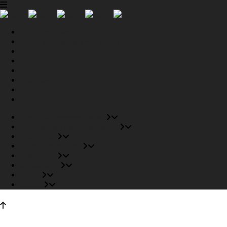
Tiendas Recomendadas
Fabricantes Recomendados
Productos
Pisos Completos
Proyectos
Conócenos
Outlet
Carrito
Tiendas Recomendadas
Fabricantes Recomendados
Productos
Pisos Completos
Proyectos
Conócenos
Outlet
Carrito