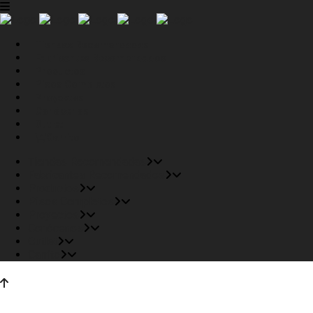
Tiendas Recomendadas
Fabricantes Recomendados
Productos
Pisos Completos
Proyectos
Conócenos
Outlet
Carrito
Tiendas Recomendadas
Fabricantes Recomendados
Productos
Pisos Completos
Proyectos
Conócenos
Outlet
Carrito