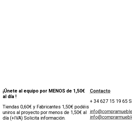
ería ref Napoleón-1b
¡Únete al equipo por MENOS de 1,50€
Contacto
al día !
+ 34 627 15 19 65 
Tiendas 0,60€ y Fabricantes 1,50€ podéis
info@compramuebl
uniros al proyecto por menos de 1,50€ al
info@comprarmueble
día (+IVA) Solicita información.