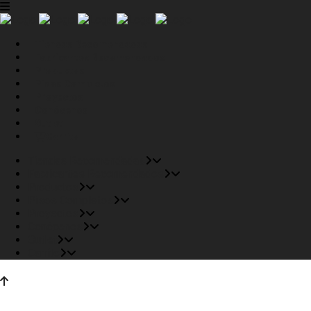
Tiendas Recomendadas
Fabricantes Recomendados
Productos
Pisos Completos
Proyectos
Conócenos
Outlet
Carrito
Tiendas Recomendadas
Fabricantes Recomendados
Productos
Pisos Completos
Proyectos
Conócenos
Outlet
Carrito