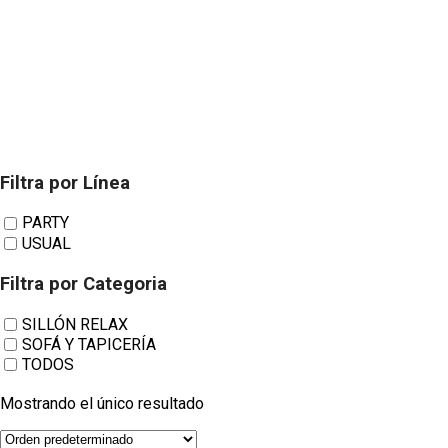
TWITTER
HOUZZ
INSTAGRAM
Filtra por Línea
Paco Javier modelo Babia
PARTY
USUAL
Filtra por Categoria
SILLÓN RELAX
SOFÁ Y TAPICERÍA
TODOS
Mostrando el único resultado