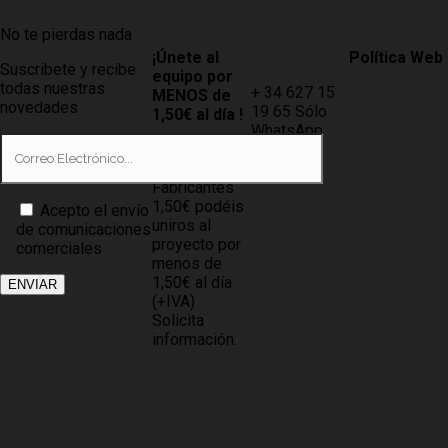
No te pierdas nada
¡Únete al
Contacto
Política Web
Suscribete y recibe
equipo por
todas nuestras
+ 34 627 15
AVISO LEGAL
MENOS de
novedades
19 65 Sólo
1,50€ al día !
LEY DE
WhatsApp
PROTECCIÓN
Tiendas
info@compramuebles.com
DE DATOS
0,60€ y
info@comprarmuebles.onlin
Fabricantes
CÓMO
1,50€ podéis
Acepto el envío
COMPRAR
uniros al
de comunicaciones
proyecto por
comerciales
POLÍTICA DE
menos de
COOKIES
1,50€ al día
(+IVA)
BASES DEL
Solicita
PROYECTO
información.
NOTICIAS
PARA
ASOCIADOS
SITE MAP