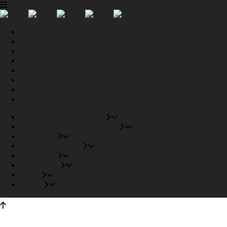
Tiendas Recomendadas
Fabricantes Recomendados
Productos
Pisos Completos
Proyectos
Conócenos
Outlet
Carrito
Tiendas Recomendadas
Fabricantes Recomendados
Productos
Pisos Completos
Proyectos
Conócenos
Outlet
Carrito