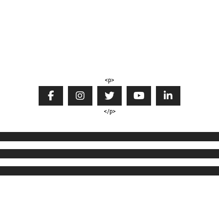
<p>
</p>