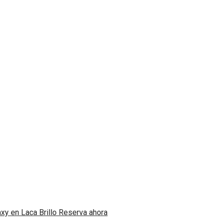
io de Matrimonio Galaxy en L
Reserva ahora