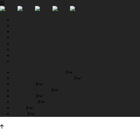
Tiendas Recomendadas
Fabricantes Recomendados
Productos
Pisos Completos
Proyectos
Conócenos
Outlet
Carrito
Tiendas Recomendadas
Fabricantes Recomendados
Productos
Pisos Completos
Proyectos
Conócenos
Outlet
Carrito